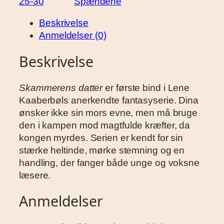
25-30
Spændene
m
e
Beskrivelse
r
Anmeldelser (0)
e
n
Beskrivelse
s
d
Skammerens datter
er første bind i Lene
a
Kaaberbøls anerkendte fantasyserie. Dina
t
ønsker ikke sin mors evne, men må bruge
t
den i kampen mod magtfulde kræfter, da
e
kongen myrdes. Serien er kendt for sin
r
stærke heltinde, mørke stemning og en
a
handling, der fanger både unge og voksne
n
læsere.
t
a
Anmeldelser
l