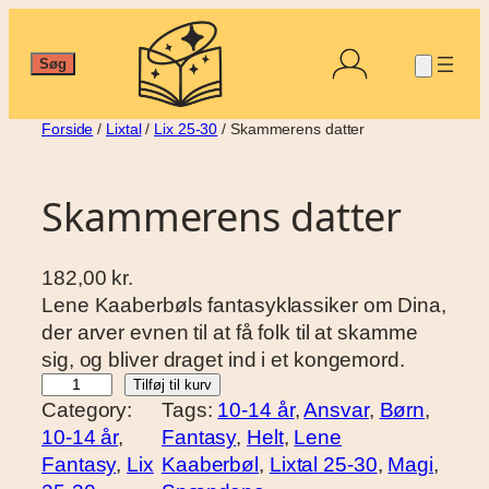
Spring
til
Søg
Søg
indhold
Forside
/
Lixtal
/
Lix 25-30
/ Skammerens datter
Skammerens datter
182,00
kr.
Lene Kaaberbøls fantasyklassiker om Dina,
der arver evnen til at få folk til at skamme
sig, og bliver draget ind i et kongemord.
S
Tilføj til kurv
Category:
Tags:
10-14 år
, 
Ansvar
, 
Børn
, 
k
10-14 år
, 
Fantasy
, 
Helt
, 
Lene
a
Fantasy
, 
Lix
Kaaberbøl
, 
Lixtal 25-30
, 
Magi
, 
m