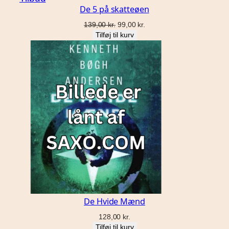
De 5 på skatteøen
på
tilbud
Den
Den
139,00
kr.
99,00
kr.
oprindelige
aktuelle
Tilføj til kurv
pris
pris
var:
er:
139,00 kr..
99,00 kr..
De Hvide Mænd
128,00
kr.
Tilføj til kurv