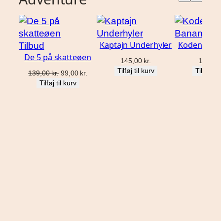
Kaptajn Underhyler
Kodenavn 
Vare
Tilbud
De 5 på skatteøen
på
145,00
kr.
153,0
tilbud
Tilføj til kurv
Tilføj til
Den
Den
139,00
kr.
99,00
kr.
oprindelige
aktuelle
Tilføj til kurv
pris
pris
var:
er:
139,00 kr..
99,00 kr..