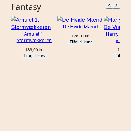
Fantasy
De Hvide Mænd
Amulet 1:
Harry Pott
128,00
kr.
Stormvækkeren
Vises 
Tilføj til kurv
189,00
kr.
120,0
Tilføj til kurv
Tilføj til