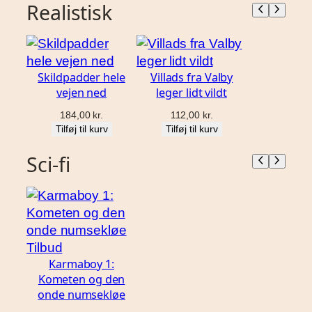
Realistisk
Skildpadder hele
Villads fra Valby
vejen ned
leger lidt vildt
184,00
kr.
112,00
kr.
Tilføj til kurv
Tilføj til kurv
Sci-fi
Vare
Tilbud
Karmaboy 1:
på
Kometen og den
tilbud
onde numsekløe