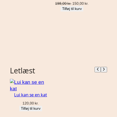
Den
Den
198,00
kr.
150,00
kr.
oprindelige
aktuelle
Tilføj til kurv
pris
pris
var:
er:
198,00 kr..
150,00 kr..
Letlæst
Lui kan se en kat
120,00
kr.
Tilføj til kurv