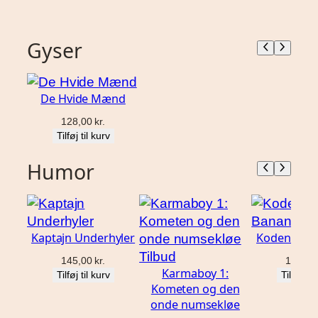
Gyser
De Hvide Mænd
128,00
kr.
Tilføj til kurv
Humor
Kaptajn Underhyler
Kodenavn 
Vare
Tilbud
145,00
kr.
153,0
Karmaboy 1:
på
Tilføj til kurv
Tilføj til
Kometen og den
tilbud
onde numsekløe