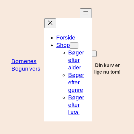
Spring
til
indhold
Forside
Shop
Bøger
efter
Børnenes
Din kurv er
alder
Bogunivers
lige nu tom!
Bøger
efter
genre
Bøger
efter
lixtal