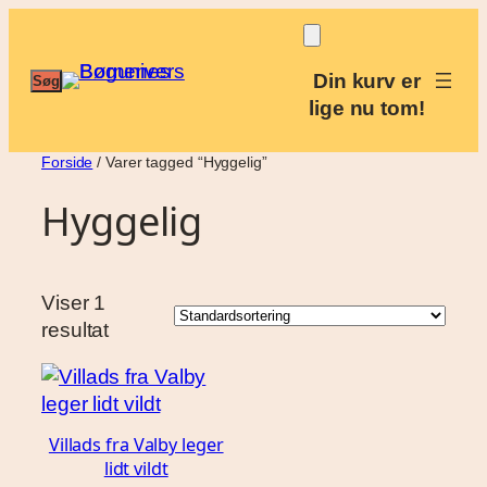
Spring
til
indhold
Din kurv er
Søg
Søg
lige nu tom!
Forside
/ Varer tagged “Hyggelig”
Hyggelig
Viser 1
resultat
Villads fra Valby leger
lidt vildt